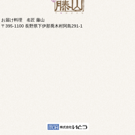
お届け料理 名匠 藤山
〒395-1100 長野県下伊那喬木村阿島291-1