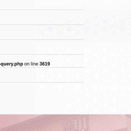
-query.php
on line
3619