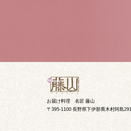
お届け料理 名匠 藤山
〒395-1100 長野県下伊那喬木村阿島291