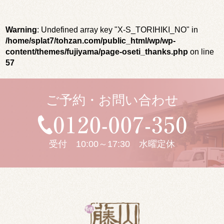
Warning
: Undefined array key "X-S_TORIHIKI_NO" in
/home/splat7/tohzan.com/public_html/wp/wp-
content/themes/fujiyama/page-oseti_thanks.php
on line
57
ご予約・お問い合わせ
受付 10:00～17:30 水曜定休