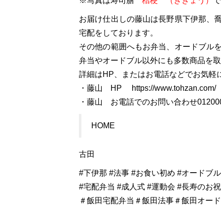
※写真は寿司膳
桔梗 （ききょう）
で
お届け仕出しの藤山は長野県下伊那、
宅配をしております。
その他の範囲へもお弁当、オードブル
弁当やオードブル以外にも多数商品を取
詳細はHP、またはお電話などでお気軽
・藤山 HP https://www.tohzan.com/
・藤山 お電話でのお問い合わせ01200073
HOME
古田
#下伊那 #法事 #お食い初め #オードブ
#宅配弁当 #成人式 #運動会 #長寿のお祝
＃飯田宅配弁当＃飯田法事＃飯田オード